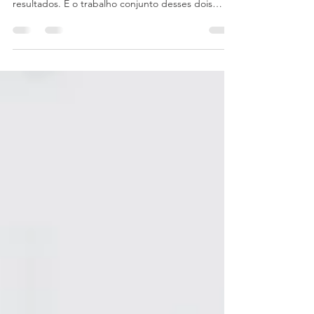
cobradas em termos de mensuração de
resultados. É o trabalho conjunto desses dois
times que...