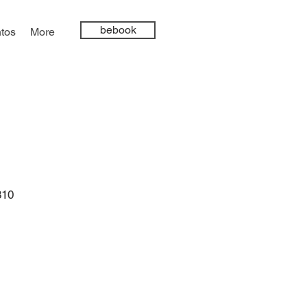
bebook
tos
More
R
810