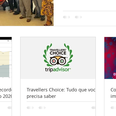
ecorde
Travellers Choice: Tudo que você
Co
 2020.
precisa saber
im
fa