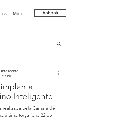
bebook
tos
More
t
ncia Artificial
 Inteligente
 leitura
 implanta
ino Inteligente'
a realizada pela Câmara de
 última terça-feira 22 de