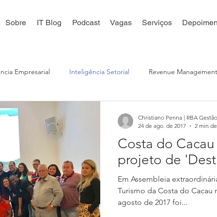
Sobre
IT Blog
Podcast
Vagas
Serviços
Depoimen
ência Empresarial
Inteligência Setorial
Revenue Managemen
 Digital
Reputação Online
Distribuição Online
Inteligê
Christiano Penna | RBA Gestão
24 de ago. de 2017
2 min de
Costa do Cacau
projeto de 'Dest
Em Assembleia extraordinári
Turismo da Costa do Cacau na
agosto de 2017 foi...