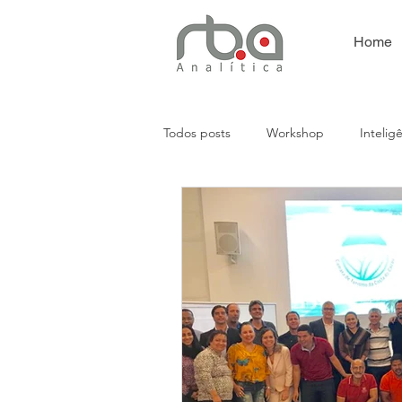
Home
Todos posts
Workshop
Intelig
Análises Empresariais
Presença
Automação
CRM