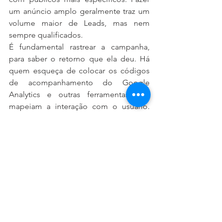
um anúncio amplo geralmente traz um 
volume maior de Leads, mas nem 
sempre qualificados.
É fundamental rastrear a campanha, 
para saber o retorno que ela deu. Há 
quem esqueça de colocar os códigos 
de acompanhamento do Google 
Analytics e outras ferramentas que 
mapeiam a interação com o usuário. 
Imagine que uma equipe iniciou uma 
campanha e gastou R$ 500 mil. O chefe 
desse time vai querer saber que 
diferença isso fez. Sem o 
acompanhamento corretor, não haverá 
nenhum número para apresentar.
Melhores Práticas