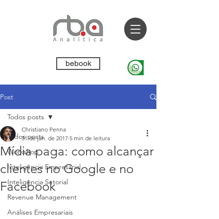
bebook
Post
Todos posts
Christiano Penna
Todos posts
31 de jan. de 2017
5 min de leitura
Mídia paga: como alcançar
Workshop
clientes no Google e no
Inteligência Empresarial
Inteligência Setorial
Facebook
Revenue Management
Análises Empresariais