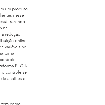
tem um produto 
lientes nesse 
está trazendo 
m na 
é a redução 
ibuição online. 
e variáveis no 
ia torna 
controle 
aforma BI Qlik 
 o controle se 
de analises e 
M tem como 