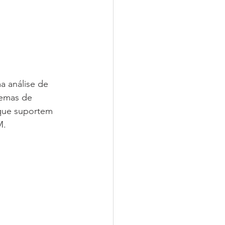
 análise de 
temas de 
 que suportem 
M.