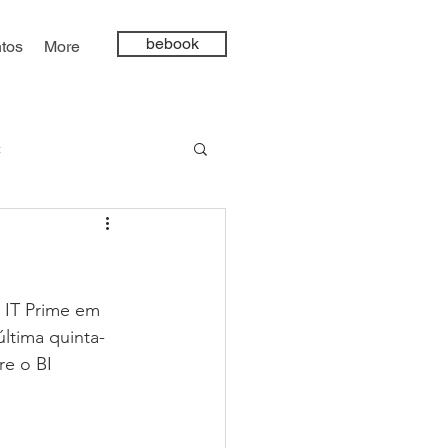
bebook
tos
More
t
ncia Artificial
 IT Prime em 
ltima quinta-
e o BI 