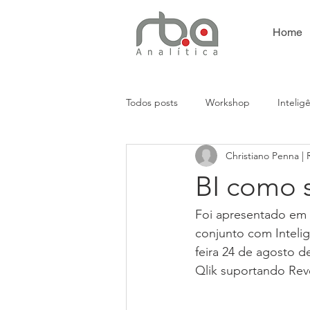
Home
Todos posts
Workshop
Intelig
Christiano Penna |
Análises Empresariais
Presença
BI como 
Automação
CRM
Foi apresentado em S
conjunto com Intelig
feira 24 de agosto d
Qlik suportando Re