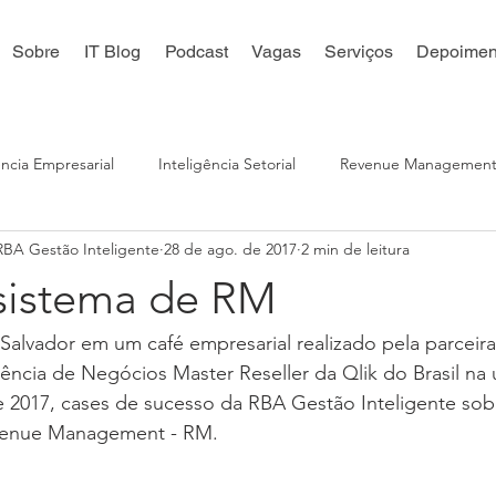
Sobre
IT Blog
Podcast
Vagas
Serviços
Depoimen
ência Empresarial
Inteligência Setorial
Revenue Managemen
 RBA Gestão Inteligente
28 de ago. de 2017
2 min de leitura
 Digital
Reputação Online
Distribuição Online
Inteligê
sistema de RM
alvador em um café empresarial realizado pela parceira
ência de Negócios Master Reseller da Qlik do Brasil na ú
e 2017, cases de sucesso da RBA Gestão Inteligente sobr
venue Management - RM. 