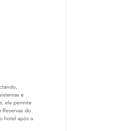
ctando, 
sistemas e 
, ele permite 
e Reservas do 
o hotel após a 