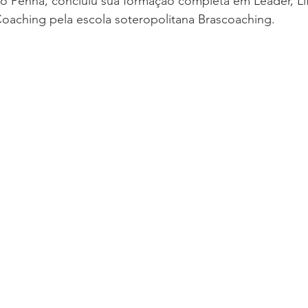
ano Penna, concluiu sua formação completa em Leader, Li
 Coaching pela escola soteropolitana Brascoaching. 