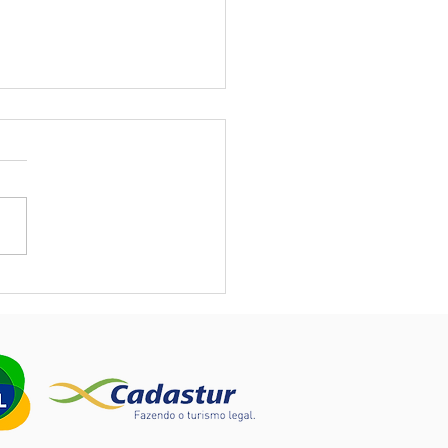
navírus é realmente um
cto para o seu hotel? O
fazer?