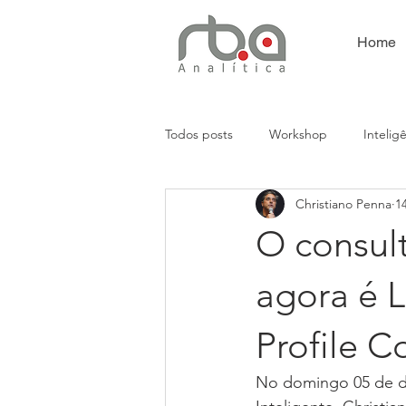
Home
Todos posts
Workshop
Intelig
Christiano Penna
1
Análises Empresariais
Presença
O consul
Automação
CRM
agora é L
Profile C
No domingo 05 de de