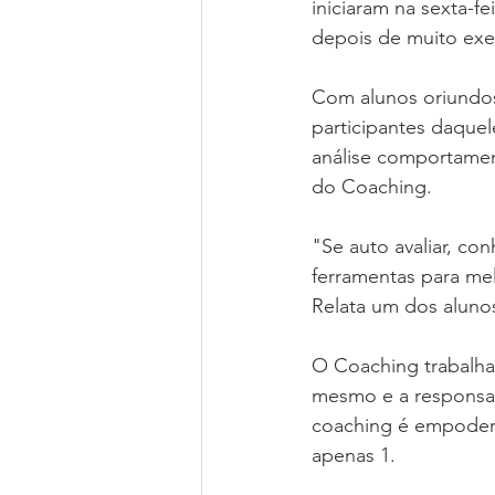
iniciaram na sexta-f
depois de muito exer
Com alunos oriundos 
participantes daque
análise comportamen
do Coaching.
"Se auto avaliar, co
ferramentas para mel
Relata um dos aluno
O Coaching trabalha
mesmo e a responsab
coaching é empodera
apenas 1.