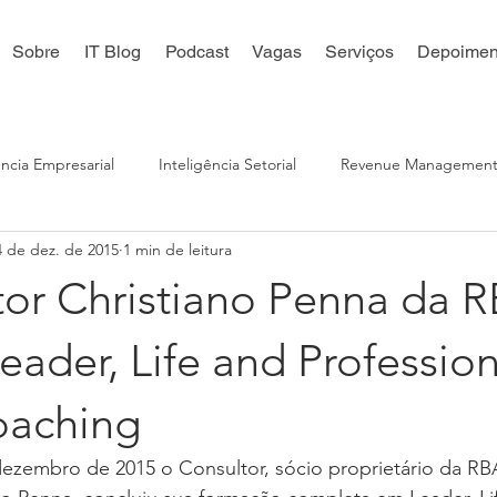
Sobre
IT Blog
Podcast
Vagas
Serviços
Depoimen
ência Empresarial
Inteligência Setorial
Revenue Managemen
4 de dez. de 2015
1 min de leitura
 Digital
Reputação Online
Distribuição Online
Inteligê
tor Christiano Penna da 
eader, Life and Profession
oaching
zembro de 2015 o Consultor, sócio proprietário da RB