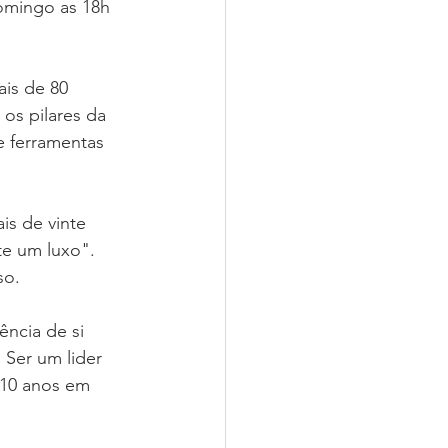
domingo as 18h 
is de 80 
os pilares da 
e ferramentas 
is de vinte 
te um luxo". 
so.
ncia de si 
Ser um lider 
 10 anos em 