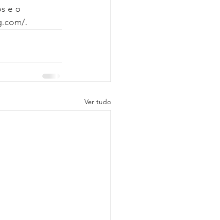
s e o 
g.com/.
Ver tudo