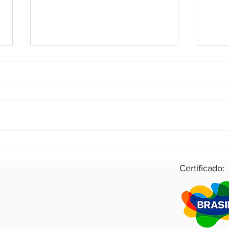
Travellers Choice: Tudo que
Coro
você precisa saber
impa
que 
Certificado: