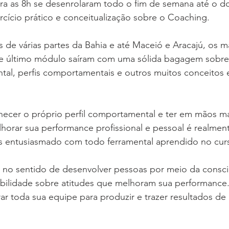
eira as 8h se desenrolaram todo o fim de semana até o 
cício prático e conceitualização sobre o Coaching. 
de várias partes da Bahia e até Maceió e Aracajú, os ma
le último módulo saíram com uma sólida bagagem sobre 
tal, perfis comportamentais e outros muitos conceitos 
nhecer o próprio perfil comportamental e ter em mãos ma
horar sua performance profissional e pessoal é realmen
s entusiasmado com todo ferramental aprendido no cur
 no sentido de desenvolver pessoas por meio da consciê
ilidade sobre atitudes que melhoram sua performance. 
r toda sua equipe para produzir e trazer resultados de