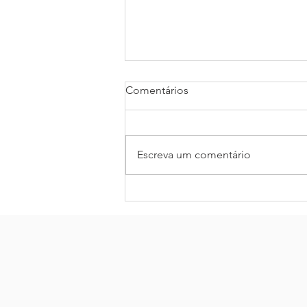
Comentários
Escreva um comentário
Demanda hoteleira bate
recorde na retomada em
Setembro 2020.