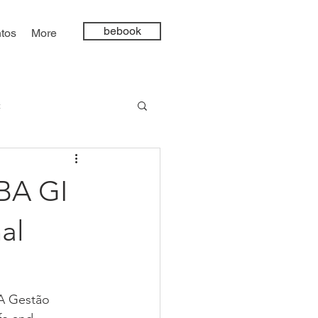
bebook
tos
More
t
ncia Artificial
RBA GI
al
A Gestão 