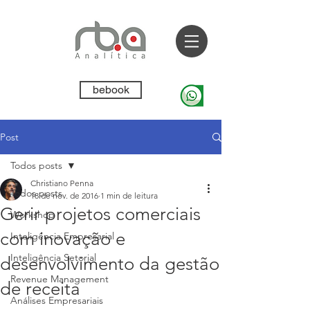
bebook
Post
Todos posts
Christiano Penna
Todos posts
18 de nov. de 2016
1 min de leitura
Gerir projetos comerciais
Workshop
com inovação e
Inteligência Empresarial
Inteligência Setorial
desenvolvimento da gestão
Revenue Management
de receita
Análises Empresariais