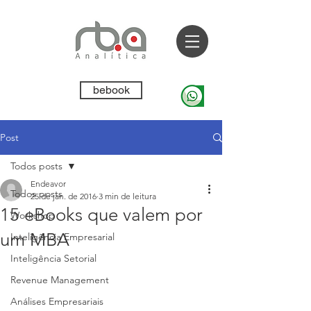
bebook
Post
Todos posts
Endeavor
Todos posts
25 de jan. de 2016
3 min de leitura
15 eBooks que valem por
Workshop
um MBA
Inteligência Empresarial
Inteligência Setorial
Revenue Management
Análises Empresariais