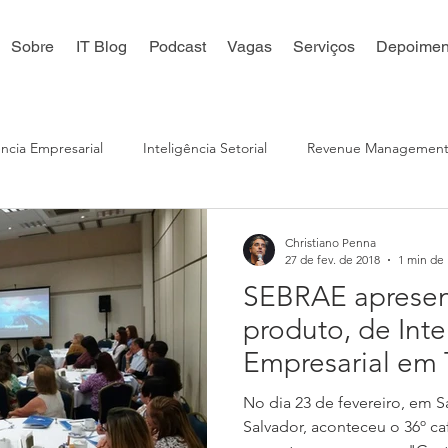
Sobre
IT Blog
Podcast
Vagas
Serviços
Depoimen
ência Empresarial
Inteligência Setorial
Revenue Managemen
 Digital
Reputação Online
Distribuição Online
Inteligê
Christiano Penna
27 de fev. de 2018
1 min de 
SEBRAE apresen
produto, de Inte
Empresarial em 
Hotelaria, no 3
No dia 23 de fevereiro, em Salvador, no Hotel São
Salvador, aconteceu o 36º c