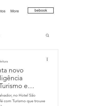
bebook
tos
More
t
ncia Artificial
leitura
ta novo
ligência
Turismo e
6º Café com T
afé com Turismo que trouxe