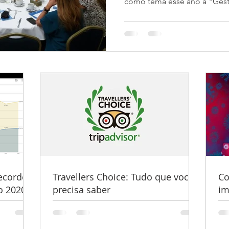
como tema esse ano a "Gestã
ecorde
Travellers Choice: Tudo que você
Co
 2020.
precisa saber
im
fa