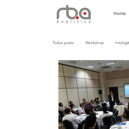
Home
Todos posts
Workshop
Intelig
Análises Empresariais
Presença
Automação
CRM