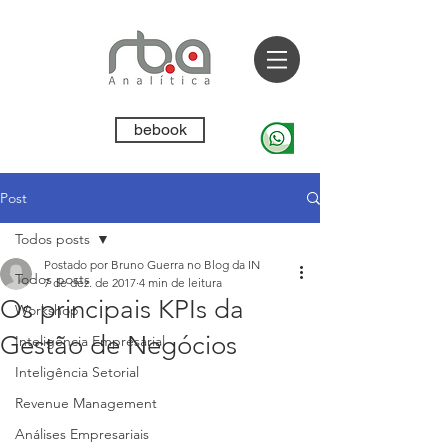
bebook
Post
Todos posts
Postado por Bruno Guerra no Blog da IN
Todos posts
7 de dez. de 2017
4 min de leitura
Os principais KPIs da
Workshop
Gestão de Negócios
Inteligência Empresarial
Inteligência Setorial
Revenue Management
Análises Empresariais