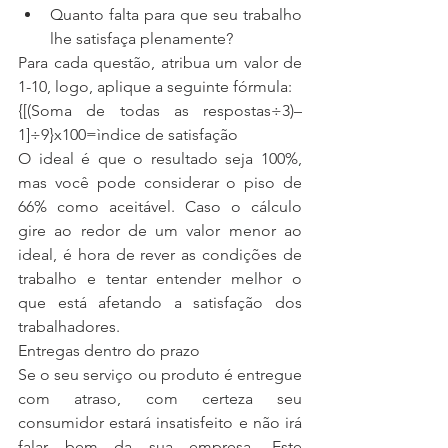
Quanto falta para que seu trabalho 
lhe satisfaça plenamente? 
Para cada questão, atribua um valor de 
1-10, logo, aplique a seguinte fórmula:
{[(Soma de todas as respostas÷3)–
1]÷9}x100=ìndice de satisfação
O ideal é que o resultado seja 100%, 
mas você pode considerar o piso de 
66% como aceitável. Caso o cálculo 
gire ao redor de um valor menor ao 
ideal, é hora de rever as condições de 
trabalho e tentar entender melhor o 
que está afetando a satisfação dos 
trabalhadores.
Entregas dentro do prazo
Se o seu serviço ou produto é entregue 
com atraso, com certeza seu 
consumidor estará insatisfeito e não irá 
falar bem da sua empresa. Este 