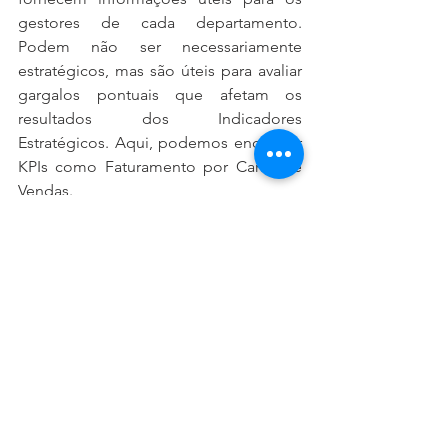
gestores de cada departamento. 
Podem não ser necessariamente 
estratégicos, mas são úteis para avaliar 
gargalos pontuais que afetam os 
resultados dos Indicadores 
Estratégicos. Aqui, podemos encontrar 
KPIs como Faturamento por Canal de 
Vendas.
Indicadores Operacionais: os IOs 
(Indicadores Operacionais) seria uma 
estratificação em terceiro nível, já que 
permitem que o desempenho pontual 
relacionado a outros indicadores 
possam ser avaliados. Têm impacto 
direto nos Indicadores Estratégicos e 
nos Indicadores Táticos. Um bom 
exemplo seria a Quantidade de Vendas 
por Vendedor.