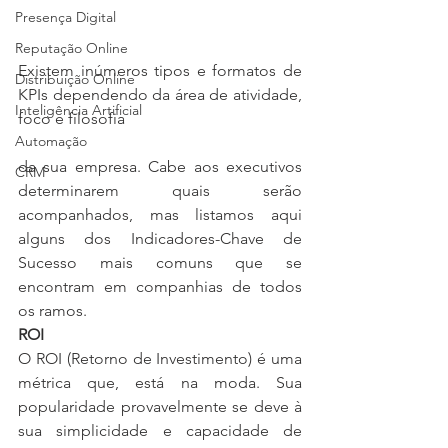
Presença Digital
Reputação Online
Existem inúmeros tipos e formatos de 
Distribuição Online
KPIs dependendo da área de atividade, 
Inteligência Artificial
foco e filosofia
Automação
da sua empresa. Cabe aos executivos 
CRM
determinarem quais serão 
acompanhados, mas listamos aqui 
alguns dos Indicadores-Chave de 
Sucesso mais comuns que se 
encontram em companhias de todos 
os ramos.
ROI
O ROI (Retorno de Investimento) é uma 
métrica que, está na moda. Sua 
popularidade provavelmente se deve à 
sua simplicidade e capacidade de 