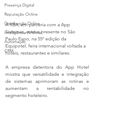
Presença Digital
Reputação Online
Distribuição Online
A RBA, em parceria com a App 
Sistemas, esteve presente no São 
Inteligência Artificial
Paulo Expo, na 55º edição da 
Automação
Equipotel, feira internacional voltada a 
CRM
hotéis, restaurantes e similares.
A empresa detentora do App Hotel 
mostra que versatilidade e integração 
de sistemas aprimoram as rotinas e 
aumentam a rentabilidade no 
segmento hoteleiro.