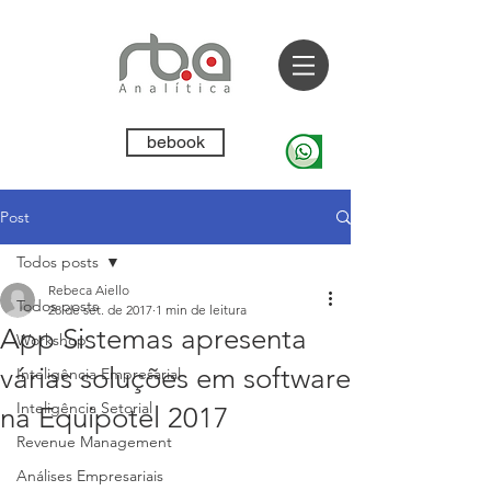
bebook
Post
Todos posts
Rebeca Aiello
Todos posts
28 de set. de 2017
1 min de leitura
App Sistemas apresenta
Workshop
várias soluções em software
Inteligência Empresarial
Inteligência Setorial
na Equipotel 2017
Revenue Management
Análises Empresariais