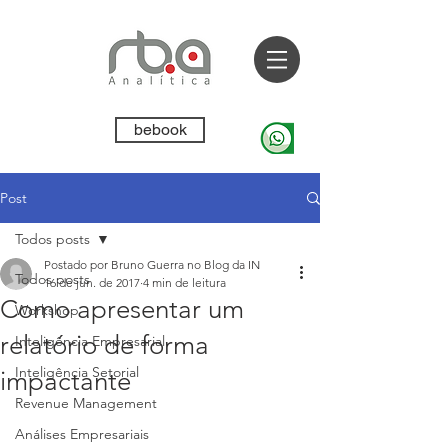
bebook
Post
Todos posts
Postado por Bruno Guerra no Blog da IN
Todos posts
16 de jun. de 2017
4 min de leitura
Como apresentar um
Workshop
relatório de forma
Inteligência Empresarial
Inteligência Setorial
impactante
Revenue Management
Análises Empresariais