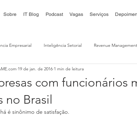
Sobre
IT Blog
Podcast
Vagas
Serviços
Depoimen
ência Empresarial
Inteligência Setorial
Revenue Managemen
XAME.com
19 de jan. de 2016
1 min de leitura
 Digital
Reputação Online
Distribuição Online
Inteligê
presas com funcionários 
s no Brasil
há é sinônimo de satisfação.