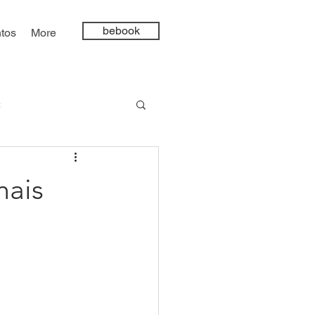
bebook
tos
More
t
ncia Artificial
mais