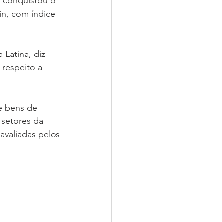
, conquistou o 
n, com índice 
Latina, diz 
respeito a 
e bens de 
setores da 
avaliadas pelos 