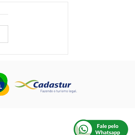
navírus é realmente um
cto para o seu hotel? O
fazer?