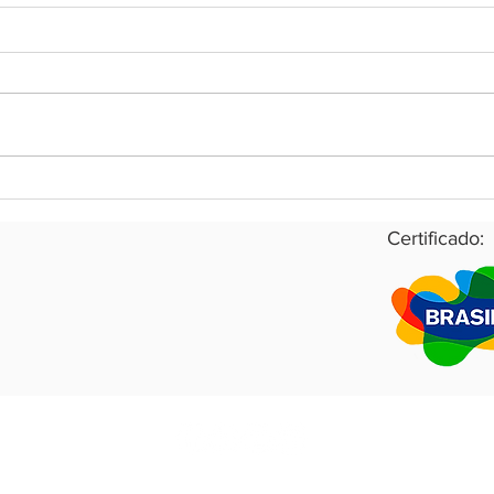
Travellers Choice: Tudo que
Coro
você precisa saber
impa
que 
Certificado:
RB.Analítica 2021
Todos os direitos reservados