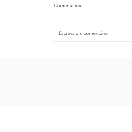
Comentários
Escreva um comentário
Demanda hoteleira bate
recorde na retomada em
Setembro 2020.