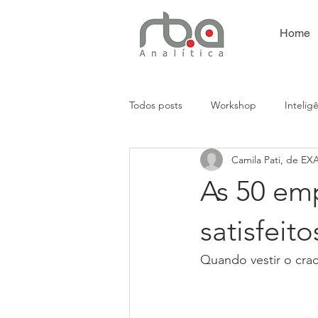
Home
Todos posts
Workshop
Intelig
Camila Pati, de E
Análises Empresariais
Presença
As 50 em
Automação
CRM
satisfeito
Quando vestir o crac