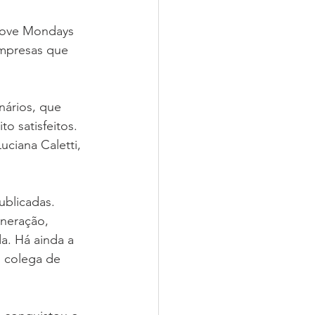
 Love Mondays 
mpresas que 
nários, que 
o satisfeitos. 
ciana Caletti, 
ublicadas. 
uneração, 
a. Há ainda a 
 colega de 